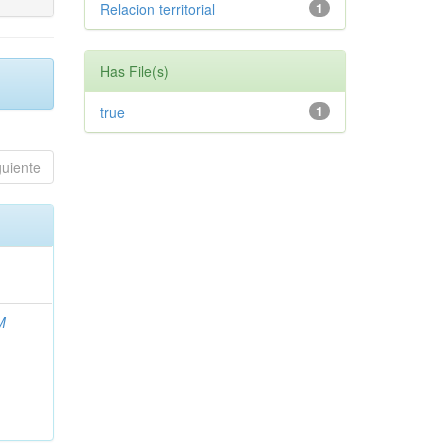
Relacion territorial
1
Has File(s)
true
1
guiente
M