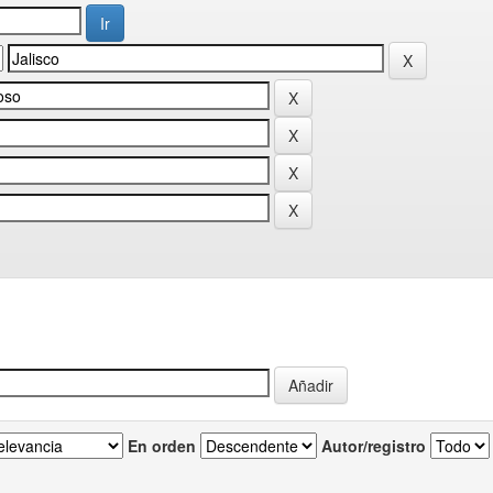
En orden
Autor/registro