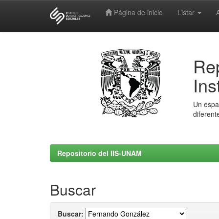
Página de inicio
Listar
Skip
navigation
Rep
Ins
Un espac
diferent
Repositorio del IIS-UNAM
Buscar
Buscar: