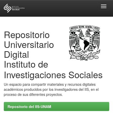
Skip
navigation
Repositorio
Universitario
Digital
Instituto de
Investigaciones Sociales
Un espacio para compartir materiales y recursos digitales
académicos producidos por los investigadores del IIS, en el
proceso de sus diferentes proyectos.
Repositorio del IIS-UNAM