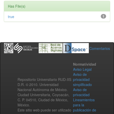
Has File(s)
true
1
Comentarios
Normatividad
Aviso Legal
Aviso de
Repositorio Universitario RUD-IIS
privacidad
D.R. © 2010. Universidad
simplificado
Nacional Autónoma de México.
Aviso de
Ciudad Universitaria, Coyoacán,
privacidad
C. P. 04510, Ciudad de México,
Lineamientos
México.
para la
Este sitio web puede ser utilizado
publicación de