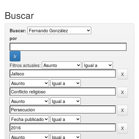
Buscar
Buscar:
por
Filtros actuales: