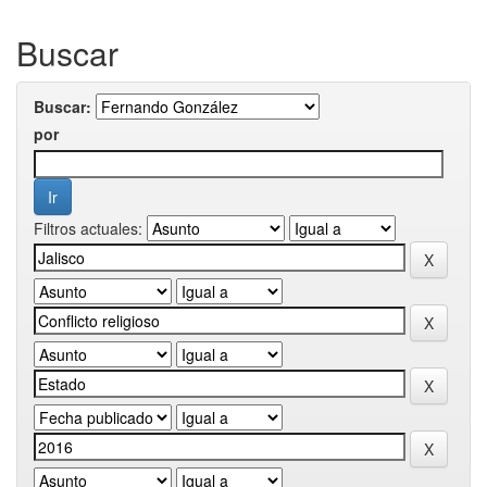
Buscar
Buscar:
por
Filtros actuales: