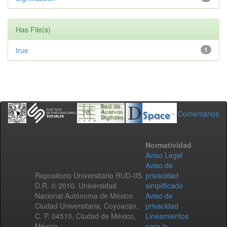
Has File(s)
true
1
Comentarios
Normatividad
Aviso Legal
Aviso de
Repositorio Universitario RUD-IIS
privacidad
D.R. © 2010. Universidad
simplificado
Nacional Autónoma de México.
Aviso de
Ciudad Universitaria, Coyoacán,
privacidad
C. P. 04510, Ciudad de México,
Lineamientos
México.
para la