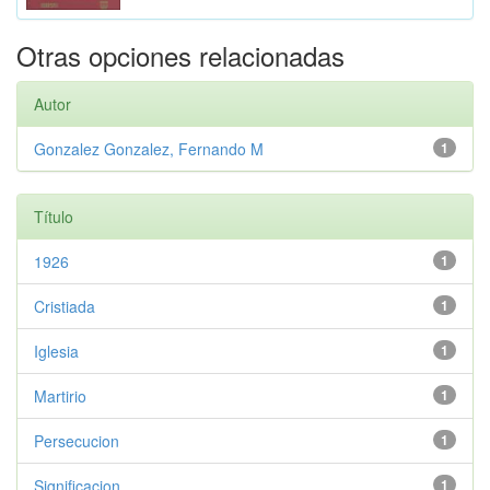
Otras opciones relacionadas
Autor
Gonzalez Gonzalez, Fernando M
1
Título
1926
1
Cristiada
1
Iglesia
1
Martirio
1
Persecucion
1
Significacion
1