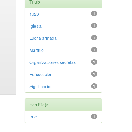
Título
1926
1
Iglesia
1
Lucha armada
1
Martirio
1
Organizaciones secretas
1
Persecucion
1
Significacion
1
Has File(s)
true
1