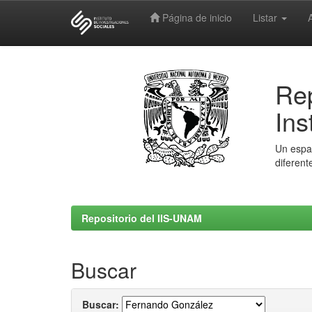
Página de inicio
Listar
Skip
navigation
Rep
Ins
Un espac
diferent
Repositorio del IIS-UNAM
Buscar
Buscar: