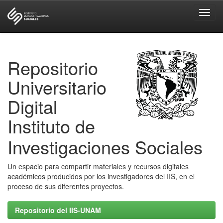
Skip
navigation
Repositorio
Universitario
Digital
Instituto de
Investigaciones Sociales
Un espacio para compartir materiales y recursos digitales
académicos producidos por los investigadores del IIS, en el
proceso de sus diferentes proyectos.
Repositorio del IIS-UNAM