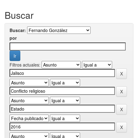
Buscar
Buscar:
por
Filtros actuales: