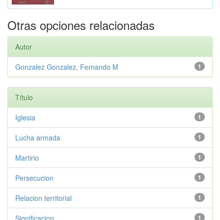
Otras opciones relacionadas
Autor
Gonzalez Gonzalez, Fernando M
1
Título
Iglesia
1
Lucha armada
1
Martirio
1
Persecucion
1
Relacion territorial
1
Significacion
1