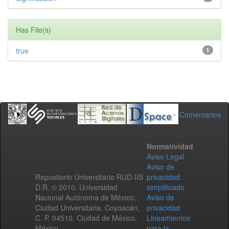
Has File(s)
true
1
Comentarios
Normatividad
Aviso Legal
Aviso de
Repositorio Universitario RUD-IIS
privacidad
D.R. © 2010. Universidad
simplificado
Nacional Autónoma de México.
Aviso de
Ciudad Universitaria, Coyoacán,
privacidad
C. P. 04510, Ciudad de México,
Lineamientos
México.
para la