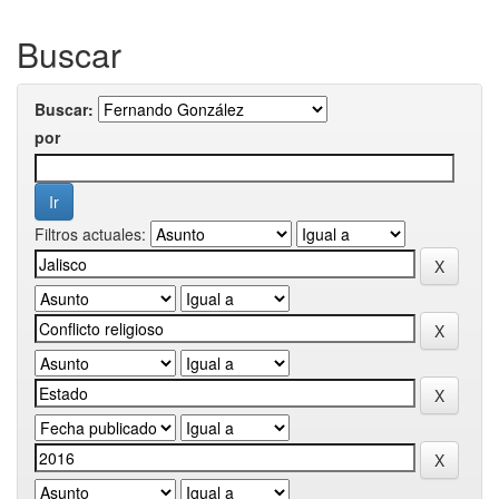
Buscar
Buscar:
por
Filtros actuales: