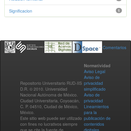
Significacion
1
Comentarios
Normatividad
Aviso Legal
Aviso de
Repositorio Universitario RUD-IIS
privacidad
D.R. © 2010. Universidad
simplificado
Nacional Autónoma de México.
Aviso de
Ciudad Universitaria, Coyoacán,
privacidad
C. P. 04510, Ciudad de México,
Lineamientos
México.
para la
Este sitio web puede ser utilizado
publicación de
con fines no lucrativos siempre
contenidos
que se cite la fuente de
digitales