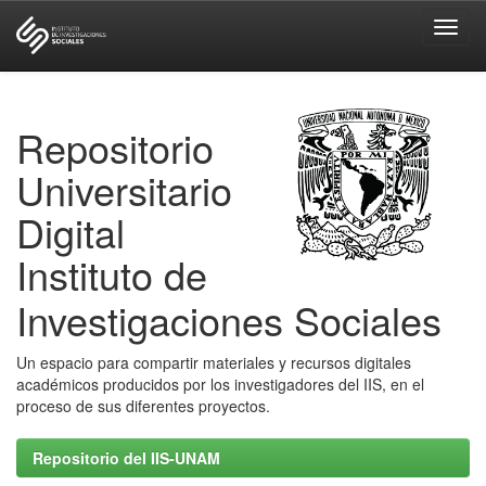
Skip
navigation
Repositorio
Universitario
Digital
Instituto de
Investigaciones Sociales
Un espacio para compartir materiales y recursos digitales
académicos producidos por los investigadores del IIS, en el
proceso de sus diferentes proyectos.
Repositorio del IIS-UNAM