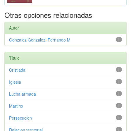
Otras opciones relacionadas
Autor
Gonzalez Gonzalez, Fernando M
1
Título
Cristiada
1
Iglesia
1
Lucha armada
1
Martirio
1
Persecucion
1
Relacion territorial
1