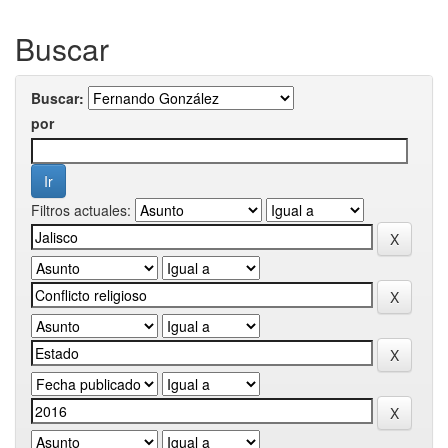
Buscar
Buscar:
por
Filtros actuales: