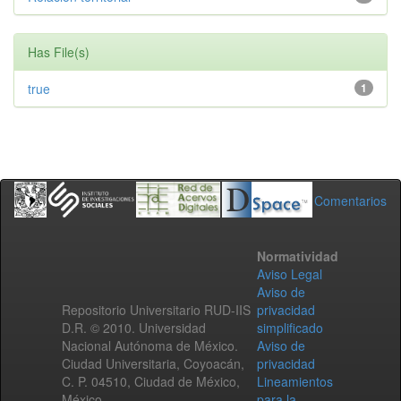
Has File(s)
true
1
Comentarios
Normatividad
Aviso Legal
Aviso de
Repositorio Universitario RUD-IIS
privacidad
D.R. © 2010. Universidad
simplificado
Nacional Autónoma de México.
Aviso de
Ciudad Universitaria, Coyoacán,
privacidad
C. P. 04510, Ciudad de México,
Lineamientos
México.
para la