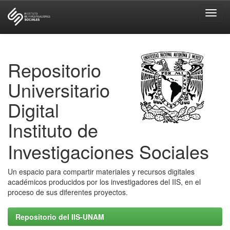
Skip
navigation
Repositorio
Universitario
Digital
Instituto de
Investigaciones Sociales
Un espacio para compartir materiales y recursos digitales
académicos producidos por los investigadores del IIS, en el
proceso de sus diferentes proyectos.
Repositorio del IIS-UNAM