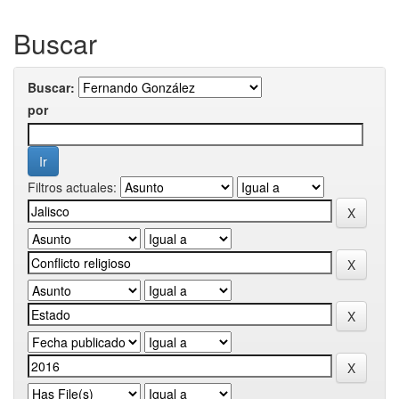
Buscar
Buscar:
por
Filtros actuales: