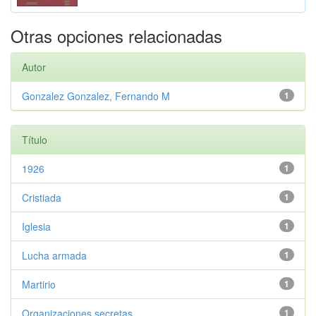
Otras opciones relacionadas
Autor
Gonzalez Gonzalez, Fernando M
1
Título
1926
1
Cristiada
1
Iglesia
1
Lucha armada
1
Martirio
1
Organizaciones secretas
1