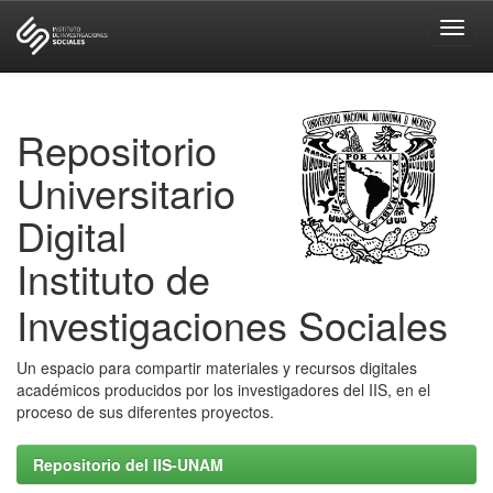
Skip
navigation
Repositorio
Universitario
Digital
Instituto de
Investigaciones Sociales
Un espacio para compartir materiales y recursos digitales
académicos producidos por los investigadores del IIS, en el
proceso de sus diferentes proyectos.
Repositorio del IIS-UNAM