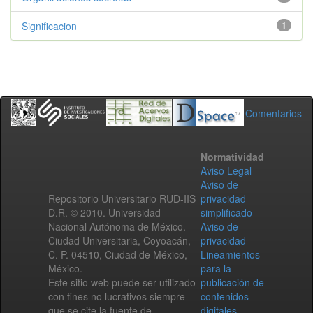
Significacion
1
Comentarios
Normatividad
Aviso Legal
Aviso de
Repositorio Universitario RUD-IIS
privacidad
D.R. © 2010. Universidad
simplificado
Nacional Autónoma de México.
Aviso de
Ciudad Universitaria, Coyoacán,
privacidad
C. P. 04510, Ciudad de México,
Lineamientos
México.
para la
Este sitio web puede ser utilizado
publicación de
con fines no lucrativos siempre
contenidos
que se cite la fuente de
digitales