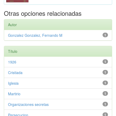
Otras opciones relacionadas
Autor
Gonzalez Gonzalez, Fernando M
1
Título
1926
1
Cristiada
1
Iglesia
1
Martirio
1
Organizaciones secretas
1
Persecucion
1