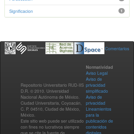
Significacion
1
Comentarios
Normatividad
Aviso Legal
Aviso de
Repositorio Universitario RUD-IIS
privacidad
D.R. © 2010. Universidad
simplificado
Nacional Autónoma de México.
Aviso de
Ciudad Universitaria, Coyoacán,
privacidad
C. P. 04510, Ciudad de México,
Lineamientos
México.
para la
Este sitio web puede ser utilizado
publicación de
con fines no lucrativos siempre
contenidos
que se cite la fuente de
digitales