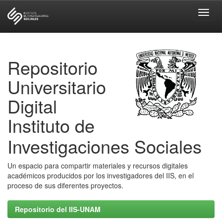
Skip
navigation
Repositorio
Universitario
Digital
Instituto de
Investigaciones Sociales
Un espacio para compartir materiales y recursos digitales
académicos producidos por los investigadores del IIS, en el
proceso de sus diferentes proyectos.
Repositorio del IIS-UNAM