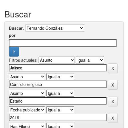
Buscar
Buscar:
por
Filtros actuales: