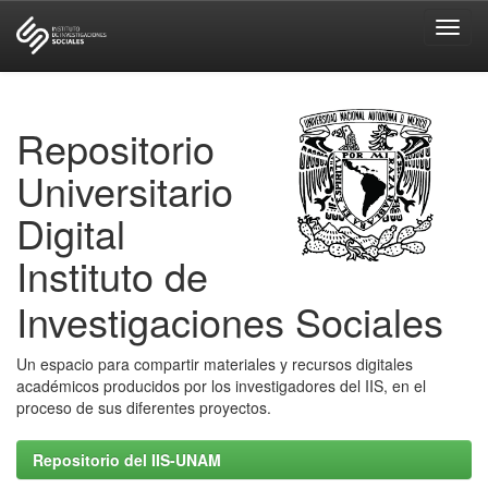
Skip
navigation
Repositorio
Universitario
Digital
Instituto de
Investigaciones Sociales
Un espacio para compartir materiales y recursos digitales
académicos producidos por los investigadores del IIS, en el
proceso de sus diferentes proyectos.
Repositorio del IIS-UNAM