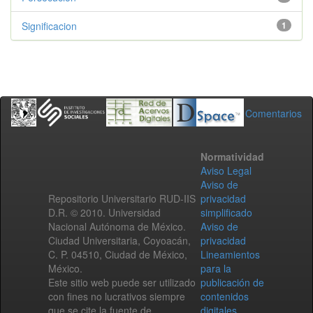
Significacion
1
Comentarios
Normatividad
Aviso Legal
Aviso de
Repositorio Universitario RUD-IIS
privacidad
D.R. © 2010. Universidad
simplificado
Nacional Autónoma de México.
Aviso de
Ciudad Universitaria, Coyoacán,
privacidad
C. P. 04510, Ciudad de México,
Lineamientos
México.
para la
Este sitio web puede ser utilizado
publicación de
con fines no lucrativos siempre
contenidos
que se cite la fuente de
digitales