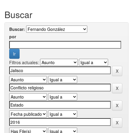
Buscar
Buscar:
por
Filtros actuales: