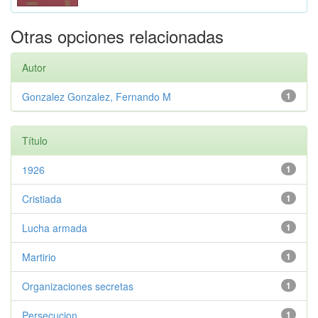
Otras opciones relacionadas
Autor
Gonzalez Gonzalez, Fernando M
1
Título
1926
1
Cristiada
1
Lucha armada
1
Martirio
1
Organizaciones secretas
1
Persecucion
1