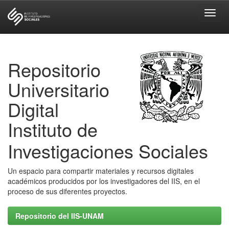
Skip
navigation
Repositorio
Universitario
Digital
Instituto de
Investigaciones Sociales
Un espacio para compartir materiales y recursos digitales
académicos producidos por los investigadores del IIS, en el
proceso de sus diferentes proyectos.
Repositorio del IIS-UNAM