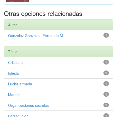
Otras opciones relacionadas
Autor
Gonzalez Gonzalez, Fernando M
1
Título
Cristiada
1
Iglesia
1
Lucha armada
1
Martirio
1
Organizaciones secretas
1
Persecucion
1