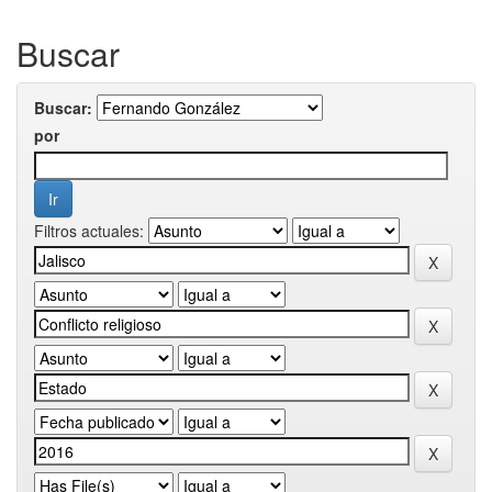
Buscar
Buscar:
por
Filtros actuales: