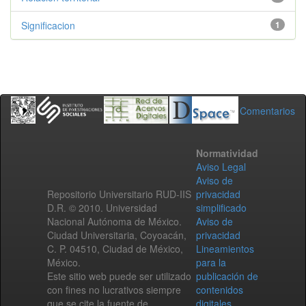
Significacion
1
Comentarios
Normatividad
Aviso Legal
Aviso de
Repositorio Universitario RUD-IIS
privacidad
D.R. © 2010. Universidad
simplificado
Nacional Autónoma de México.
Aviso de
Ciudad Universitaria, Coyoacán,
privacidad
C. P. 04510, Ciudad de México,
Lineamientos
México.
para la
Este sitio web puede ser utilizado
publicación de
con fines no lucrativos siempre
contenidos
que se cite la fuente de
digitales