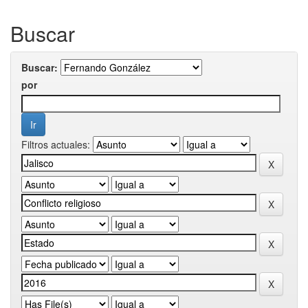
Buscar
Buscar:
por
Filtros actuales: