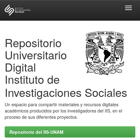
Skip
navigation
Repositorio
Universitario
Digital
Instituto de
Investigaciones Sociales
Un espacio para compartir materiales y recursos digitales
académicos producidos por los investigadores del IIS, en el
proceso de sus diferentes proyectos.
Repositorio del IIS-UNAM