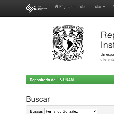
Página de inicio
Listar
Skip
navigation
Rep
Ins
Un espac
diferent
Repositorio del IIS-UNAM
Buscar
Buscar: