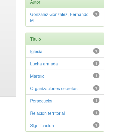
Autor
Gonzalez Gonzalez, Fernando
1
M
Título
Iglesia
1
Lucha armada
1
Martirio
1
Organizaciones secretas
1
Persecucion
1
Relacion territorial
1
Significacion
1