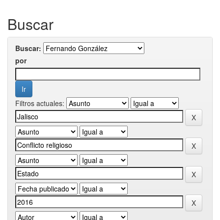
Buscar
Buscar:
por
Filtros actuales: