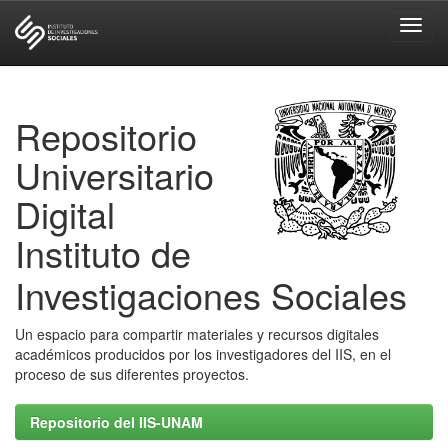
Skip
navigation
Repositorio
Universitario
Digital
Instituto de
Investigaciones Sociales
Un espacio para compartir materiales y recursos digitales
académicos producidos por los investigadores del IIS, en el
proceso de sus diferentes proyectos.
Repositorio del IIS-UNAM