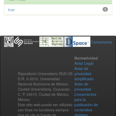
true
1
Comentarios
Normatividad
Aviso Legal
Aviso de
Repositorio Universitario RUD-IIS
privacidad
D.R. © 2010. Universidad
simplificado
Nacional Autónoma de México.
Aviso de
Ciudad Universitaria, Coyoacán,
privacidad
C. P. 04510, Ciudad de México,
Lineamientos
México.
para la
Este sitio web puede ser utilizado
publicación de
con fines no lucrativos siempre
contenidos
que se cite la fuente de
digitales