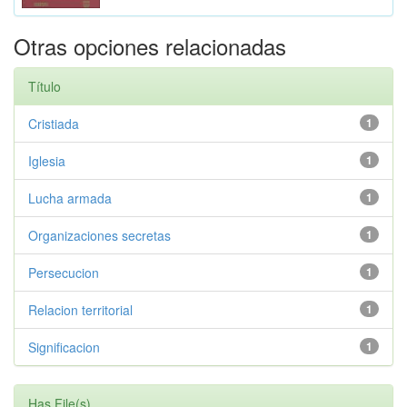
Otras opciones relacionadas
Título
Cristiada
1
Iglesia
1
Lucha armada
1
Organizaciones secretas
1
Persecucion
1
Relacion territorial
1
Significacion
1
Has File(s)