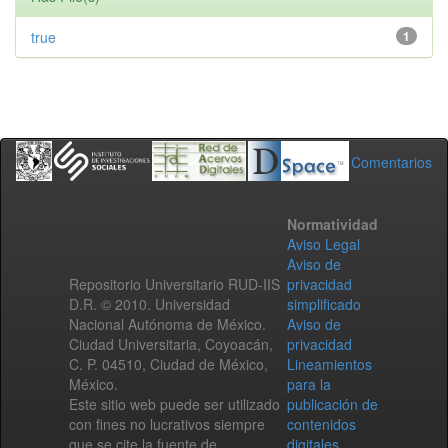
true
1
Comentarios
Normatividad
Aviso Legal
Aviso de
Repositorio Universitario RUD-IIS
privacidad
D.R. © 2010. Universidad
simplificado
Nacional Autónoma de México.
Aviso de
Ciudad Universitaria, Coyoacán,
privacidad
C. P. 04510, Ciudad de México,
Lineamientos
México.
para la
Este sitio web puede ser utilizado
publicación de
con fines no lucrativos siempre
contenidos
que se cite la fuente de
digitales