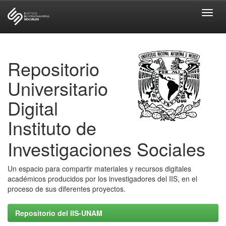
Skip
navigation
Repositorio
Universitario
Digital
Instituto de
Investigaciones Sociales
Un espacio para compartir materiales y recursos digitales
académicos producidos por los investigadores del IIS, en el
proceso de sus diferentes proyectos.
Repositorio del IIS-UNAM