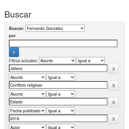
Buscar
Buscar:
por
Filtros actuales: