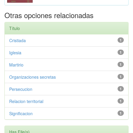
Otras opciones relacionadas
Título
Cristiada
1
Iglesia
1
Martirio
1
Organizaciones secretas
1
Persecucion
1
Relacion territorial
1
Significacion
1
Has File(s)