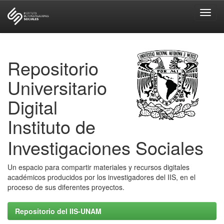
Skip
navigation
Repositorio
Universitario
Digital
Instituto de
Investigaciones Sociales
Un espacio para compartir materiales y recursos digitales
académicos producidos por los investigadores del IIS, en el
proceso de sus diferentes proyectos.
Repositorio del IIS-UNAM