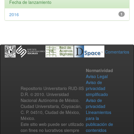
Fecha de lanzamiento
2016
1
Comentarios
Normatividad
Aviso Legal
Aviso de
Repositorio Universitario RUD-IIS
privacidad
D.R. © 2010. Universidad
simplificado
Nacional Autónoma de México.
Aviso de
Ciudad Universitaria, Coyoacán,
privacidad
C. P. 04510, Ciudad de México,
Lineamientos
México.
para la
Este sitio web puede ser utilizado
publicación de
con fines no lucrativos siempre
contenidos