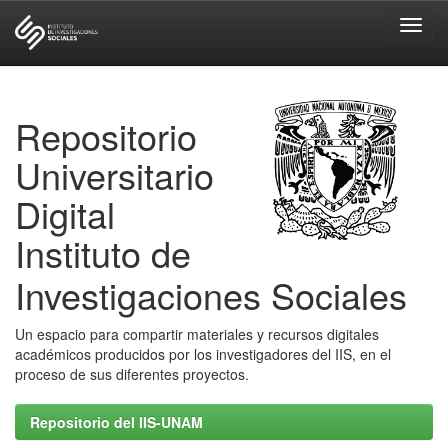
Skip
navigation
Repositorio
Universitario
Digital
Instituto de
Investigaciones Sociales
Un espacio para compartir materiales y recursos digitales
académicos producidos por los investigadores del IIS, en el
proceso de sus diferentes proyectos.
Repositorio del IIS-UNAM