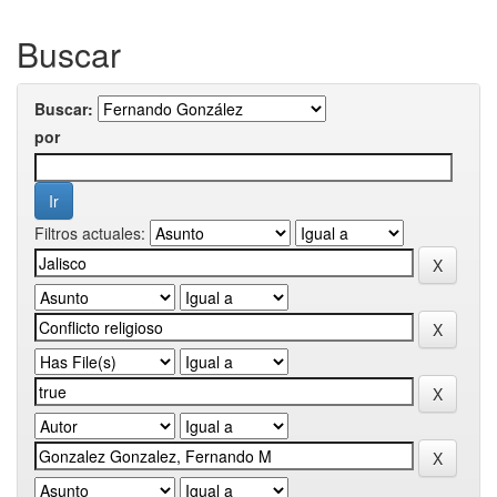
Buscar
Buscar:
por
Filtros actuales: