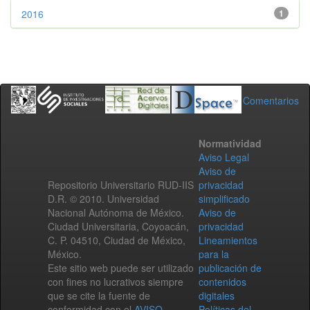
2016
1
Comentarios
Normatividad
Aviso Legal
Aviso de
Repositorio Universitario RUD-IIS
privacidad
D.R. © 2010. Universidad
simplificado
Nacional Autónoma de México.
Aviso de
Ciudad Universitaria, Coyoacán,
privacidad
C. P. 04510, Ciudad de México,
Lineamientos
México.
para la
Este sitio web puede ser utilizado
publicación de
con fines no lucrativos siempre
contenidos
que se cite la fuente de
digitales
conformidad con el
AVISO
Políticas del