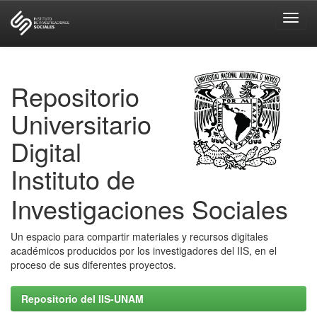
Skip
navigation
Repositorio
Universitario
Digital
Instituto de
Investigaciones Sociales
Un espacio para compartir materiales y recursos digitales
académicos producidos por los investigadores del IIS, en el
proceso de sus diferentes proyectos.
Repositorio del IIS-UNAM