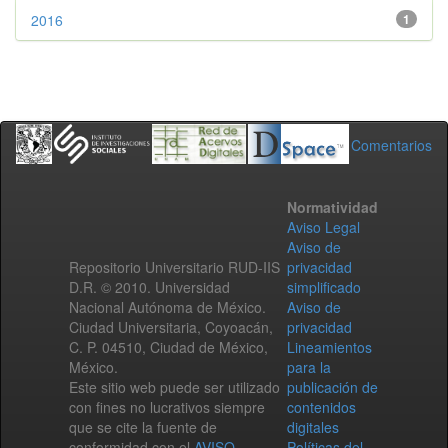
2016
1
Comentarios
Normatividad
Aviso Legal
Aviso de
Repositorio Universitario RUD-IIS
privacidad
D.R. © 2010. Universidad
simplificado
Nacional Autónoma de México.
Aviso de
Ciudad Universitaria, Coyoacán,
privacidad
C. P. 04510, Ciudad de México,
Lineamientos
México.
para la
Este sitio web puede ser utilizado
publicación de
con fines no lucrativos siempre
contenidos
que se cite la fuente de
digitales
conformidad con el
AVISO
Políticas del