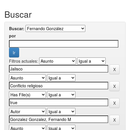
Buscar
Buscar:
por
Filtros actuales: