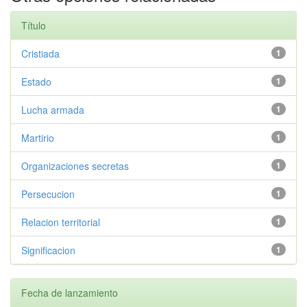
Título
Cristiada
1
Estado
1
Lucha armada
1
Martirio
1
Organizaciones secretas
1
Persecucion
1
Relacion territorial
1
Significacion
1
Fecha de lanzamiento