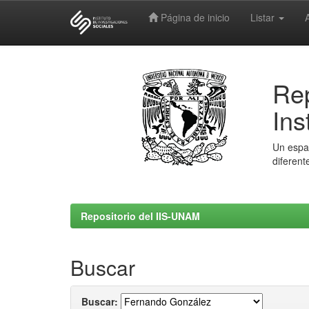
Página de inicio
Listar
Skip
navigation
Rep
Ins
Un espac
diferent
Repositorio del IIS-UNAM
Buscar
Buscar: