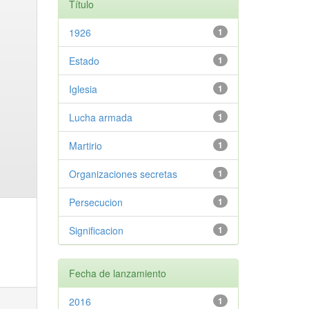
Título
1926
1
Estado
1
Iglesia
1
Lucha armada
1
Martirio
1
Organizaciones secretas
1
Persecucion
1
Significacion
1
Fecha de lanzamiento
2016
1