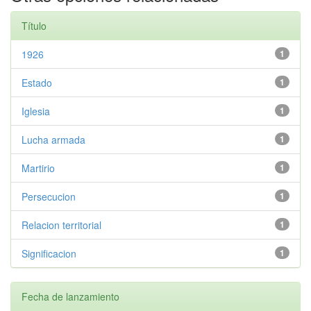
Título
1926
1
Estado
1
Iglesia
1
Lucha armada
1
Martirio
1
Persecucion
1
Relacion territorial
1
Significacion
1
Fecha de lanzamiento