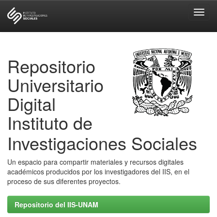
Skip
navigation
Repositorio
Universitario
Digital
Instituto de
Investigaciones Sociales
Un espacio para compartir materiales y recursos digitales
académicos producidos por los investigadores del IIS, en el
proceso de sus diferentes proyectos.
Repositorio del IIS-UNAM