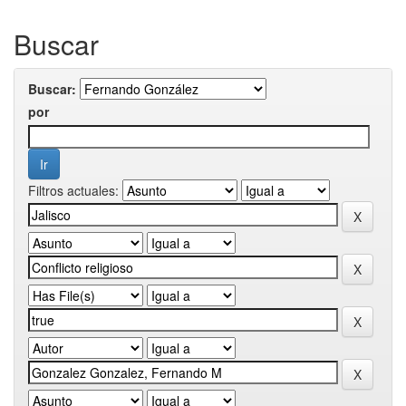
Buscar
Buscar:
por
Filtros actuales: