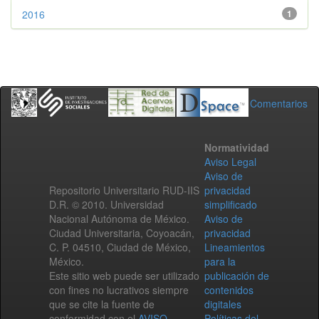
2016
1
Comentarios
Normatividad
Aviso Legal
Aviso de
Repositorio Universitario RUD-IIS
privacidad
D.R. © 2010. Universidad
simplificado
Nacional Autónoma de México.
Aviso de
Ciudad Universitaria, Coyoacán,
privacidad
C. P. 04510, Ciudad de México,
Lineamientos
México.
para la
Este sitio web puede ser utilizado
publicación de
con fines no lucrativos siempre
contenidos
que se cite la fuente de
digitales
conformidad con el
AVISO
Políticas del