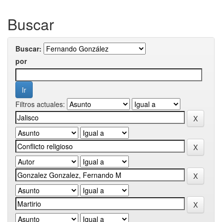
Buscar
Buscar:
por
Filtros actuales: