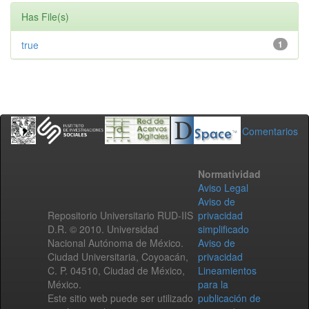
Has File(s)
true
1
Comentarios
Normatividad
Aviso Legal
Aviso de
Repositorio Universitario RUD-IIS
privacidad
D.R. © 2010. Universidad
simplificado
Nacional Autónoma de México.
Aviso de
Ciudad Universitaria, Coyoacán,
privacidad
C. P. 04510, Ciudad de México,
Lineamientos
México.
para la
Este sitio web puede ser utilizado
publicación de