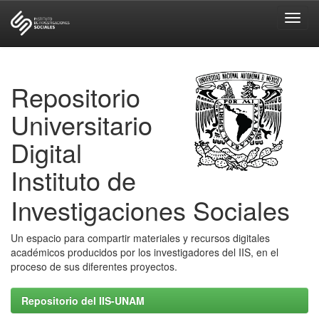
Skip
navigation
Repositorio
Universitario
Digital
Instituto de
Investigaciones Sociales
Un espacio para compartir materiales y recursos digitales
académicos producidos por los investigadores del IIS, en el
proceso de sus diferentes proyectos.
Repositorio del IIS-UNAM