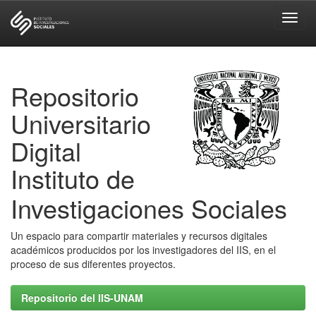
Skip
navigation
Repositorio
Universitario
Digital
Instituto de
Investigaciones Sociales
Un espacio para compartir materiales y recursos digitales
académicos producidos por los investigadores del IIS, en el
proceso de sus diferentes proyectos.
Repositorio del IIS-UNAM