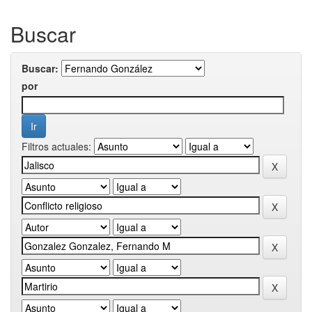
Buscar
Buscar:
por
Filtros actuales: