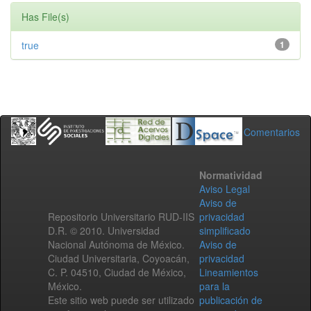
Has File(s)
true
1
Comentarios
Normatividad
Aviso Legal
Aviso de
Repositorio Universitario RUD-IIS
privacidad
D.R. © 2010. Universidad
simplificado
Nacional Autónoma de México.
Aviso de
Ciudad Universitaria, Coyoacán,
privacidad
C. P. 04510, Ciudad de México,
Lineamientos
México.
para la
Este sitio web puede ser utilizado
publicación de