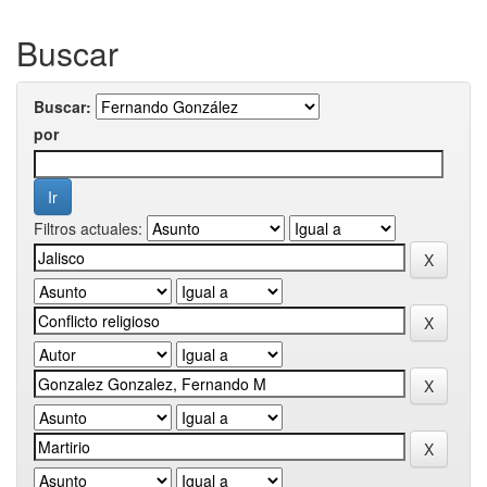
Buscar
Buscar:
por
Filtros actuales: