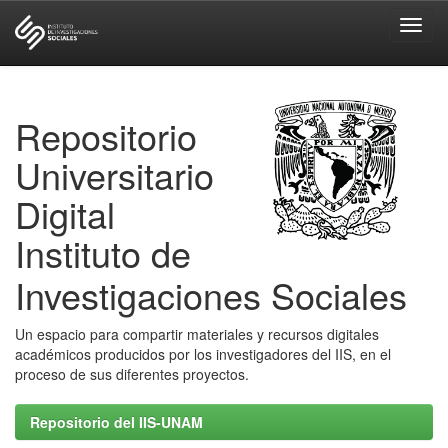
Skip
navigation
Repositorio
Universitario
Digital
Instituto de
Investigaciones Sociales
Un espacio para compartir materiales y recursos digitales
académicos producidos por los investigadores del IIS, en el
proceso de sus diferentes proyectos.
Repositorio del IIS-UNAM