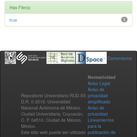
Has File(s)
true
1
Comentarios
Normatividad
Aviso Legal
Aviso de
Repositorio Universitario RUD-IIS
privacidad
D.R. © 2010. Universidad
simplificado
Nacional Autónoma de México.
Aviso de
Ciudad Universitaria, Coyoacán,
privacidad
C. P. 04510, Ciudad de México,
Lineamientos
México.
para la
Este sitio web puede ser utilizado
publicación de