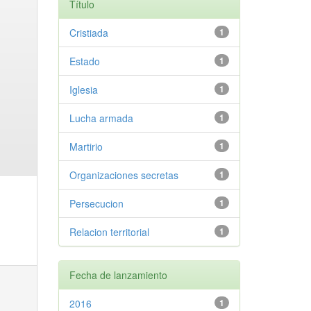
Título
Cristiada
1
Estado
1
Iglesia
1
Lucha armada
1
Martirio
1
Organizaciones secretas
1
Persecucion
1
Relacion territorial
1
Fecha de lanzamiento
2016
1