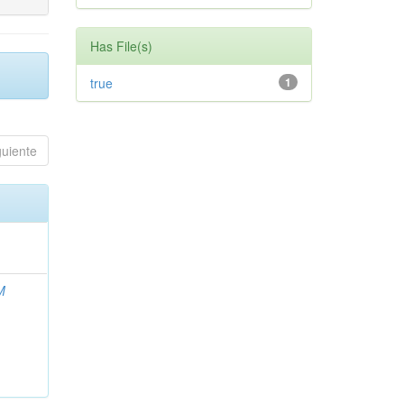
Has File(s)
true
1
guiente
M