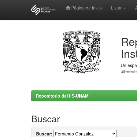
Página de inicio
Listar
Skip
navigation
Rep
Ins
Un espac
diferent
Repositorio del IIS-UNAM
Buscar
Buscar: