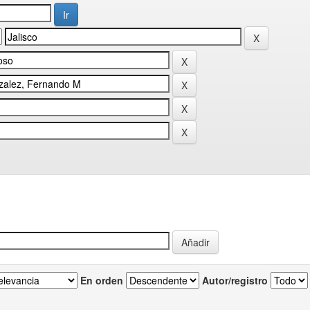
En orden
Autor/registro