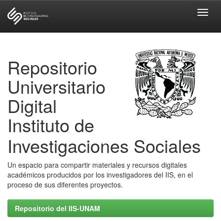
Skip
navigation
Repositorio
Universitario
Digital
Instituto de
Investigaciones Sociales
Un espacio para compartir materiales y recursos digitales
académicos producidos por los investigadores del IIS, en el
proceso de sus diferentes proyectos.
Repositorio del IIS-UNAM