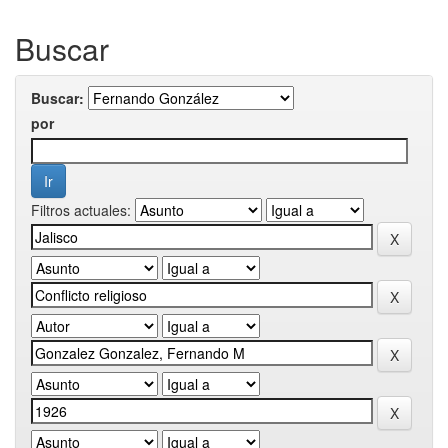
Buscar
Buscar:
por
Filtros actuales: