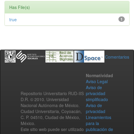
Has File(s)
true
1
Comentarios
Normatividad
Aviso Legal
Aviso de
Repositorio Universitario RUD-IIS
privacidad
D.R. © 2010. Universidad
simplificado
Nacional Autónoma de México.
Aviso de
Ciudad Universitaria, Coyoacán,
privacidad
C. P. 04510, Ciudad de México,
Lineamientos
México.
para la
Este sitio web puede ser utilizado
publicación de