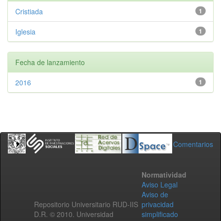
Cristiada
1
Iglesia
1
Fecha de lanzamiento
2016
1
Comentarios
Normatividad
Aviso Legal
Aviso de
Repositorio Universitario RUD-IIS
privacidad
D.R. © 2010. Universidad
simplificado