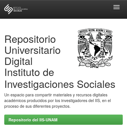
Skip
navigation
Repositorio
Universitario
Digital
Instituto de
Investigaciones Sociales
Un espacio para compartir materiales y recursos digitales
académicos producidos por los investigadores del IIS, en el
proceso de sus diferentes proyectos.
Repositorio del IIS-UNAM