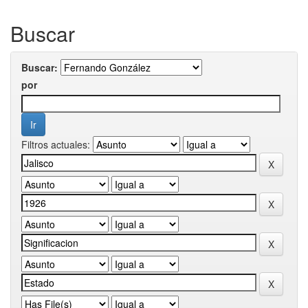
Buscar
Buscar:
por
Filtros actuales: