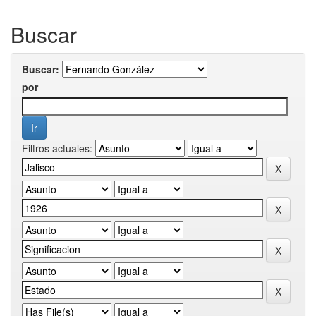
Buscar
Buscar:
por
Filtros actuales: