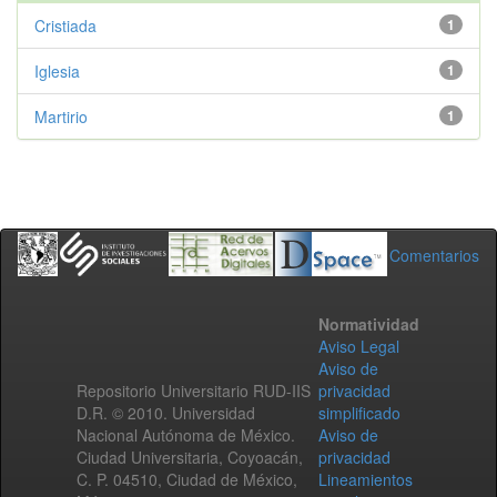
Cristiada
1
Iglesia
1
Martirio
1
Comentarios
Normatividad
Aviso Legal
Aviso de
Repositorio Universitario RUD-IIS
privacidad
D.R. © 2010. Universidad
simplificado
Nacional Autónoma de México.
Aviso de
Ciudad Universitaria, Coyoacán,
privacidad
C. P. 04510, Ciudad de México,
Lineamientos