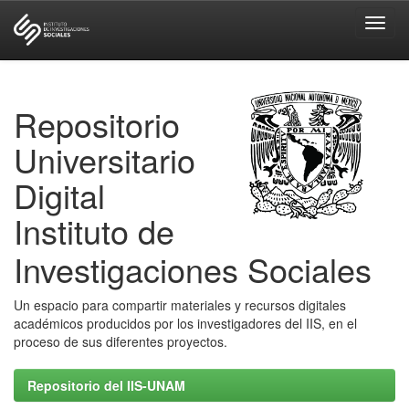
Skip
navigation
Repositorio
Universitario
Digital
Instituto de
Investigaciones Sociales
Un espacio para compartir materiales y recursos digitales
académicos producidos por los investigadores del IIS, en el
proceso de sus diferentes proyectos.
Repositorio del IIS-UNAM