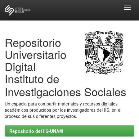
Skip
navigation
Repositorio
Universitario
Digital
Instituto de
Investigaciones Sociales
Un espacio para compartir materiales y recursos digitales
académicos producidos por los investigadores del IIS, en el
proceso de sus diferentes proyectos.
Repositorio del IIS-UNAM