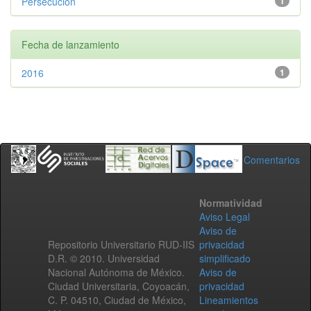
Persecucion
1
Fecha de lanzamiento
2016
1
Comentarios
Normatividad
Aviso Legal
Aviso de
Repositorio Universitario RUD-IIS
privacidad
D.R. © 2010. Universidad
simplificado
Nacional Autónoma de México.
Aviso de
Ciudad Universitaria, Coyoacán,
privacidad
C. P. 04510, Ciudad de México,
Lineamientos