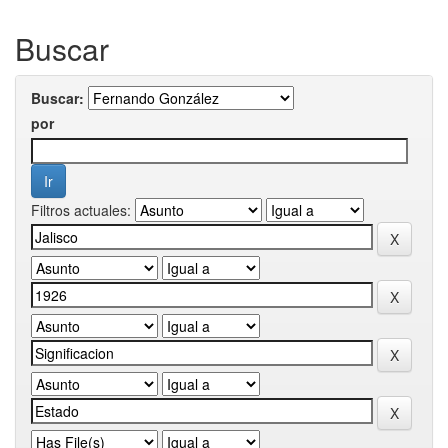
Buscar
Buscar:
por
Filtros actuales: