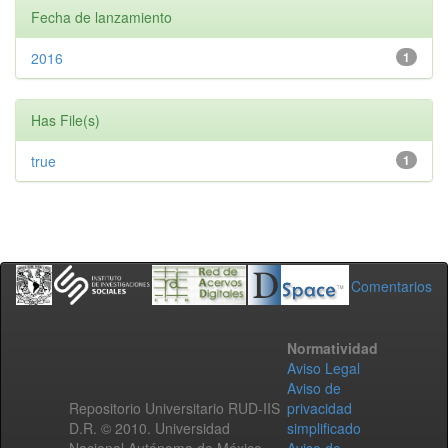
Fecha de lanzamiento
2016
1
Has File(s)
true
1
Comentarios
Normatividad
Aviso Legal
Aviso de
Repositorio Universitario RUD-IIS
privacidad
D.R. © 2010. Universidad
simplificado