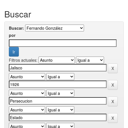
Buscar
Buscar:
por
Filtros actuales: