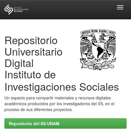
Skip
navigation
Repositorio
Universitario
Digital
Instituto de
Investigaciones Sociales
Un espacio para compartir materiales y recursos digitales
académicos producidos por los investigadores del IIS, en el
proceso de sus diferentes proyectos.
Repositorio del IIS-UNAM