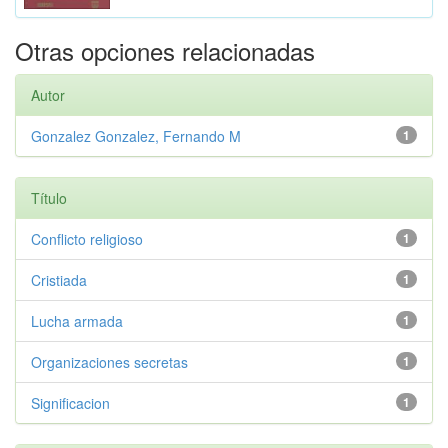
Otras opciones relacionadas
Autor
Gonzalez Gonzalez, Fernando M
1
Título
Conflicto religioso
1
Cristiada
1
Lucha armada
1
Organizaciones secretas
1
Significacion
1