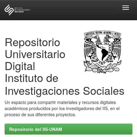
Skip
navigation
Repositorio
Universitario
Digital
Instituto de
Investigaciones Sociales
Un espacio para compartir materiales y recursos digitales
académicos producidos por los investigadores del IIS, en el
proceso de sus diferentes proyectos.
Repositorio del IIS-UNAM