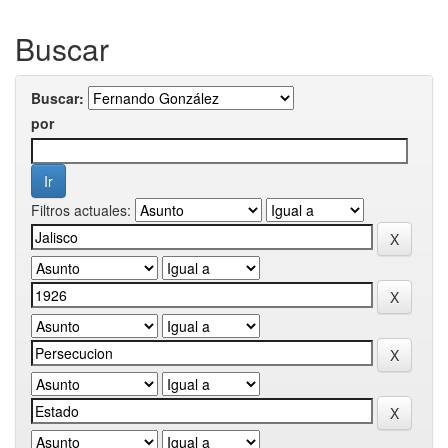
Buscar
Buscar:
por
Filtros actuales: