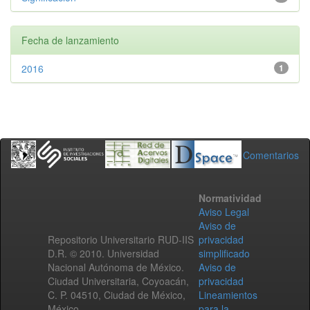
Fecha de lanzamiento
2016
1
Comentarios
Normatividad
Aviso Legal
Aviso de
Repositorio Universitario RUD-IIS
privacidad
D.R. © 2010. Universidad
simplificado
Nacional Autónoma de México.
Aviso de
Ciudad Universitaria, Coyoacán,
privacidad
C. P. 04510, Ciudad de México,
Lineamientos
México.
para la