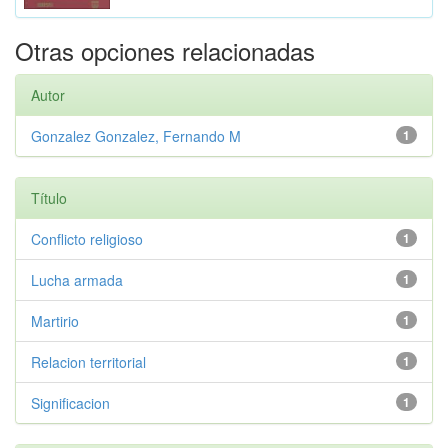
Otras opciones relacionadas
Autor
Gonzalez Gonzalez, Fernando M
1
Título
Conflicto religioso
1
Lucha armada
1
Martirio
1
Relacion territorial
1
Significacion
1