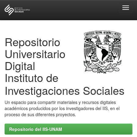
Skip
navigation
Repositorio
Universitario
Digital
Instituto de
Investigaciones Sociales
Un espacio para compartir materiales y recursos digitales
académicos producidos por los investigadores del IIS, en el
proceso de sus diferentes proyectos.
Repositorio del IIS-UNAM