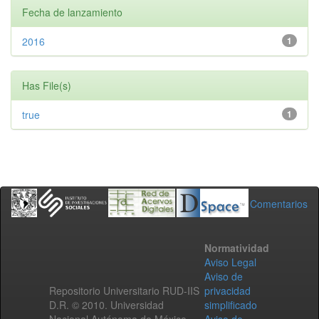
Fecha de lanzamiento
2016
1
Has File(s)
true
1
Comentarios
Normatividad
Aviso Legal
Aviso de
Repositorio Universitario RUD-IIS
privacidad
D.R. © 2010. Universidad
simplificado