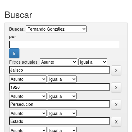
Buscar
Buscar:
por
Filtros actuales: