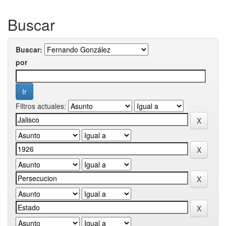
Buscar
Buscar:
por
Filtros actuales: