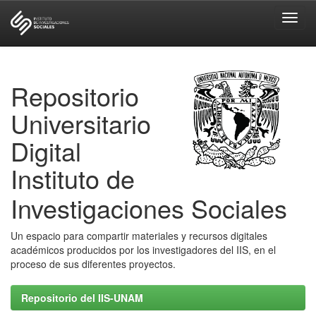
Skip
navigation
Repositorio
Universitario
Digital
Instituto de
Investigaciones Sociales
Un espacio para compartir materiales y recursos digitales
académicos producidos por los investigadores del IIS, en el
proceso de sus diferentes proyectos.
Repositorio del IIS-UNAM