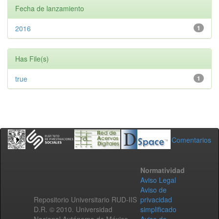
Fecha de lanzamiento
2016
1
Has File(s)
true
1
Comentarios
Normatividad
Aviso Legal
Aviso de
Repositorio Universitario RUD-IIS
privacidad
D.R. © 2010. Universidad
simplificado