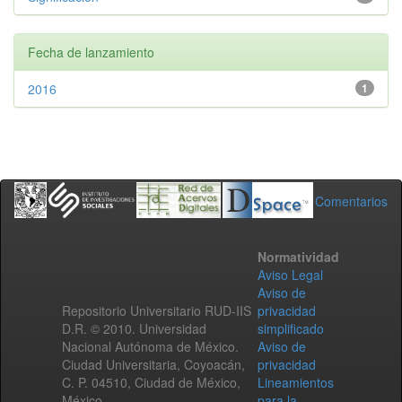
Fecha de lanzamiento
2016
1
Comentarios
Normatividad
Aviso Legal
Aviso de
Repositorio Universitario RUD-IIS
privacidad
D.R. © 2010. Universidad
simplificado
Nacional Autónoma de México.
Aviso de
Ciudad Universitaria, Coyoacán,
privacidad
C. P. 04510, Ciudad de México,
Lineamientos
México.
para la