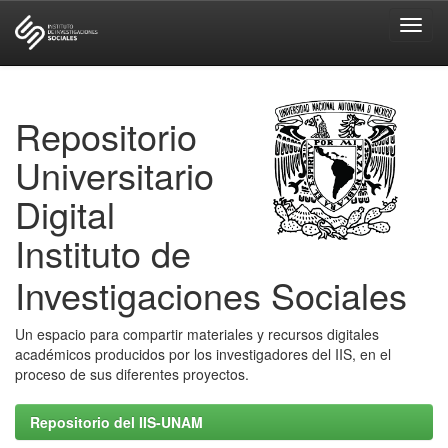
Skip
navigation
Repositorio
Universitario
Digital
Instituto de
Investigaciones Sociales
Un espacio para compartir materiales y recursos digitales
académicos producidos por los investigadores del IIS, en el
proceso de sus diferentes proyectos.
Repositorio del IIS-UNAM