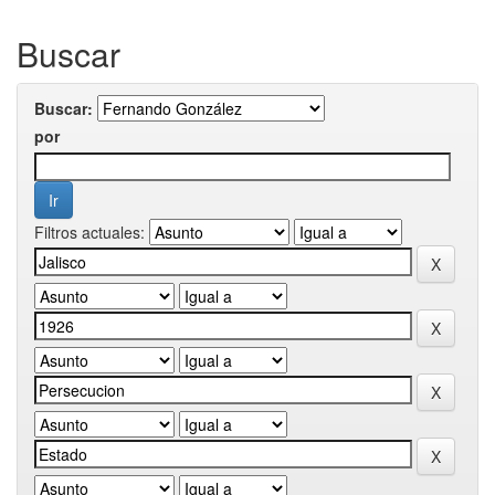
Buscar
Buscar:
por
Filtros actuales: