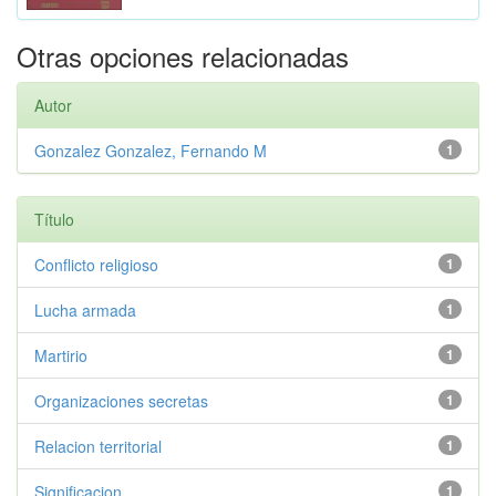
Otras opciones relacionadas
Autor
Gonzalez Gonzalez, Fernando M
1
Título
Conflicto religioso
1
Lucha armada
1
Martirio
1
Organizaciones secretas
1
Relacion territorial
1
Significacion
1