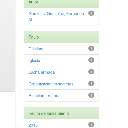
Autor
Gonzalez Gonzalez, Fernando
1
M
Título
Cristiada
1
Iglesia
1
Lucha armada
1
Organizaciones secretas
1
Relacion territorial
1
Fecha de lanzamiento
2016
1