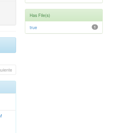
Has File(s)
true
1
guiente
M