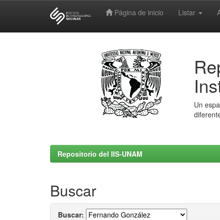
Página de inicio
Listar
Skip
navigation
Rep
Ins
Un espac
diferent
Repositorio del IIS-UNAM
Buscar
Buscar: