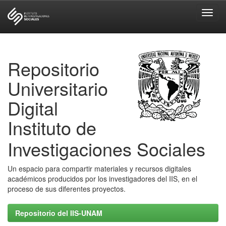
Skip
navigation
Repositorio
Universitario
Digital
Instituto de
Investigaciones Sociales
Un espacio para compartir materiales y recursos digitales
académicos producidos por los investigadores del IIS, en el
proceso de sus diferentes proyectos.
Repositorio del IIS-UNAM