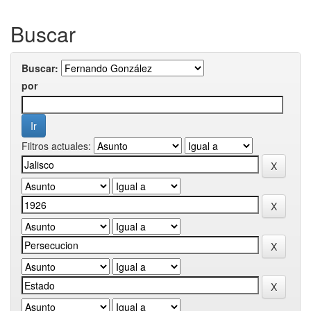
Buscar
Buscar:
por
Filtros actuales: