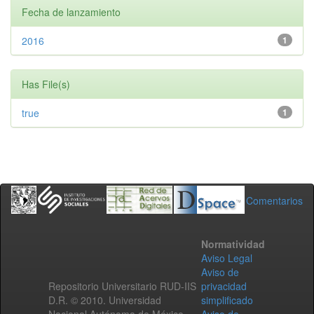
Fecha de lanzamiento
2016
1
Has File(s)
true
1
Comentarios
Normatividad
Aviso Legal
Aviso de
Repositorio Universitario RUD-IIS
privacidad
D.R. © 2010. Universidad
simplificado