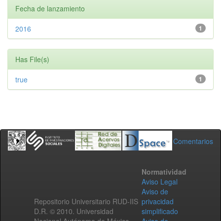
Fecha de lanzamiento
2016
1
Has File(s)
true
1
Comentarios
Normatividad
Aviso Legal
Aviso de
Repositorio Universitario RUD-IIS
privacidad
D.R. © 2010. Universidad
simplificado