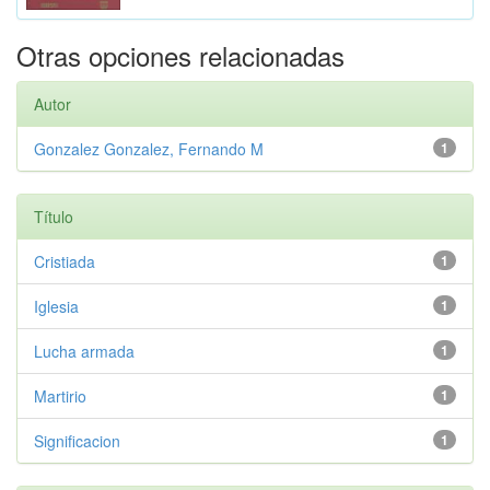
Otras opciones relacionadas
Autor
Gonzalez Gonzalez, Fernando M
1
Título
Cristiada
1
Iglesia
1
Lucha armada
1
Martirio
1
Significacion
1