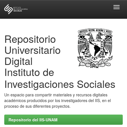
Skip
navigation
Repositorio
Universitario
Digital
Instituto de
Investigaciones Sociales
Un espacio para compartir materiales y recursos digitales
académicos producidos por los investigadores del IIS, en el
proceso de sus diferentes proyectos.
Repositorio del IIS-UNAM