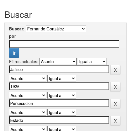
Buscar
Buscar:
por
Filtros actuales: