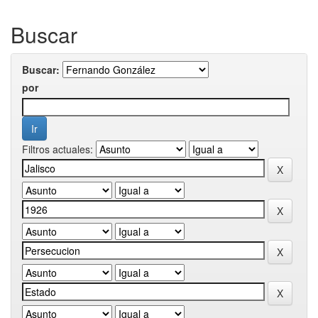
Buscar
Buscar:
por
Filtros actuales: