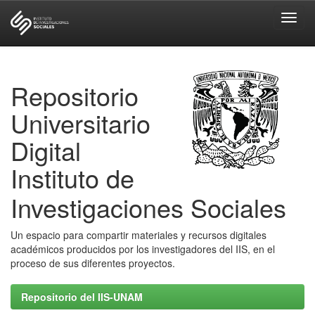
Skip
navigation
Repositorio
Universitario
Digital
Instituto de
Investigaciones Sociales
Un espacio para compartir materiales y recursos digitales
académicos producidos por los investigadores del IIS, en el
proceso de sus diferentes proyectos.
Repositorio del IIS-UNAM