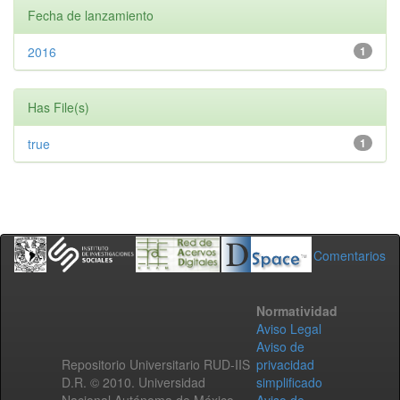
Fecha de lanzamiento
2016
1
Has File(s)
true
1
Comentarios
Normatividad
Aviso Legal
Aviso de
Repositorio Universitario RUD-IIS
privacidad
D.R. © 2010. Universidad
simplificado