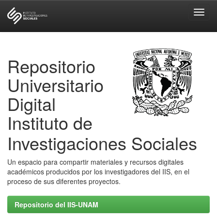
Skip
navigation
Repositorio
Universitario
Digital
Instituto de
Investigaciones Sociales
Un espacio para compartir materiales y recursos digitales
académicos producidos por los investigadores del IIS, en el
proceso de sus diferentes proyectos.
Repositorio del IIS-UNAM