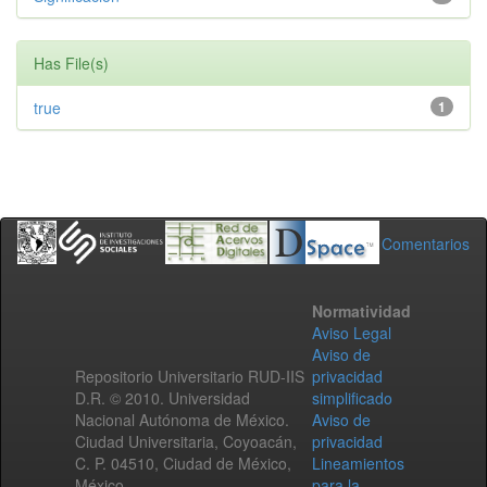
Has File(s)
true
1
Comentarios
Normatividad
Aviso Legal
Aviso de
Repositorio Universitario RUD-IIS
privacidad
D.R. © 2010. Universidad
simplificado
Nacional Autónoma de México.
Aviso de
Ciudad Universitaria, Coyoacán,
privacidad
C. P. 04510, Ciudad de México,
Lineamientos
México.
para la