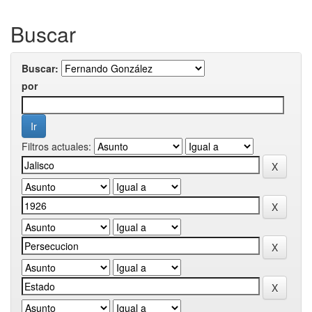
Buscar
Buscar:
por
Filtros actuales: