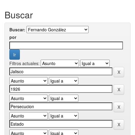
Buscar
Buscar:
por
Filtros actuales: