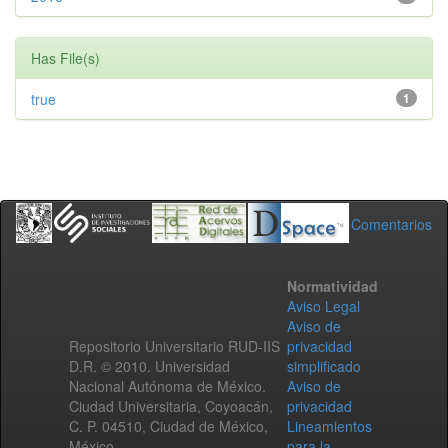
Has File(s)
true
1
Comentarios
Normatividad
Aviso Legal
Aviso de
Repositorio Universitario RUD-IIS
privacidad
D.R. © 2010. Universidad
simplificado
Nacional Autónoma de México.
Aviso de
Ciudad Universitaria, Coyoacán,
privacidad
C. P. 04510, Ciudad de México,
Lineamientos
México.
para la