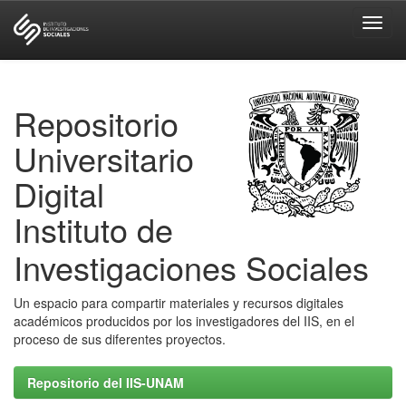
Skip
navigation
Repositorio
Universitario
Digital
Instituto de
Investigaciones Sociales
Un espacio para compartir materiales y recursos digitales
académicos producidos por los investigadores del IIS, en el
proceso de sus diferentes proyectos.
Repositorio del IIS-UNAM