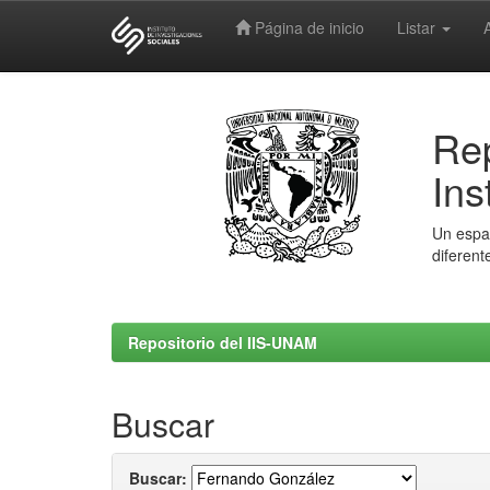
Página de inicio
Listar
Skip
navigation
Rep
Ins
Un espac
diferent
Repositorio del IIS-UNAM
Buscar
Buscar: