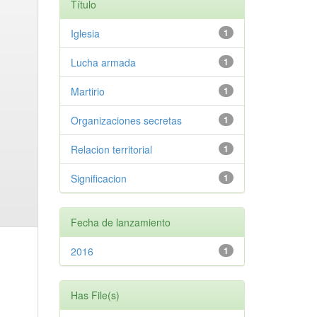
Título
Iglesia
1
Lucha armada
1
Martirio
1
Organizaciones secretas
1
Relacion territorial
1
Significacion
1
Fecha de lanzamiento
2016
1
Has File(s)