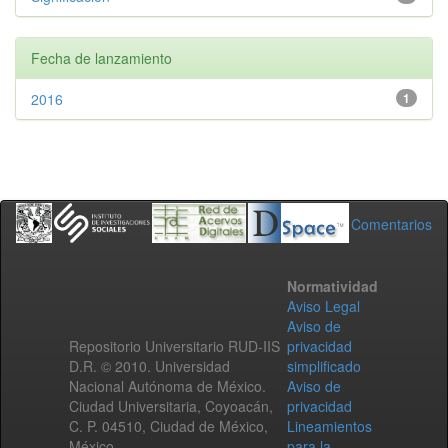
Fecha de lanzamiento
2016
1
Comentarios
Normatividad
Aviso Legal
Aviso de
Repositorio Universitario RUD-IIS
privacidad
D.R. © 2010. Universidad
simplificado
Nacional Autónoma de México.
Aviso de
Ciudad Universitaria, Coyoacán,
privacidad
C. P. 04510, Ciudad de México,
Lineamientos
México.
para la