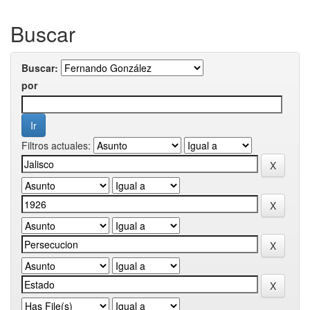
Buscar
Buscar:
por
Filtros actuales: