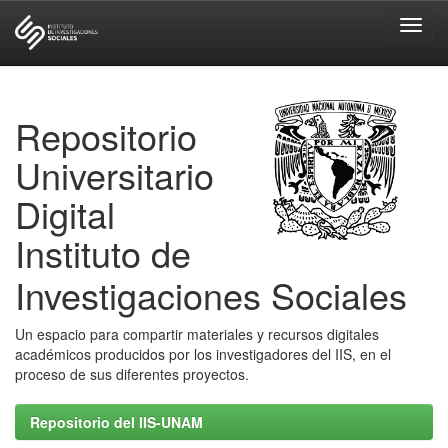
Skip
navigation
Repositorio
Universitario
Digital
Instituto de
Investigaciones Sociales
Un espacio para compartir materiales y recursos digitales
académicos producidos por los investigadores del IIS, en el
proceso de sus diferentes proyectos.
Repositorio del IIS-UNAM