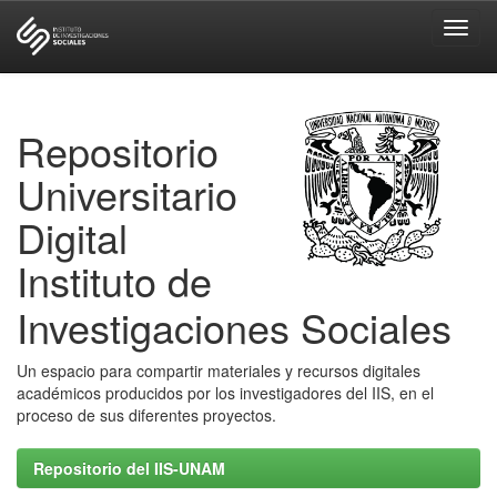
Skip
navigation
Repositorio
Universitario
Digital
Instituto de
Investigaciones Sociales
Un espacio para compartir materiales y recursos digitales
académicos producidos por los investigadores del IIS, en el
proceso de sus diferentes proyectos.
Repositorio del IIS-UNAM