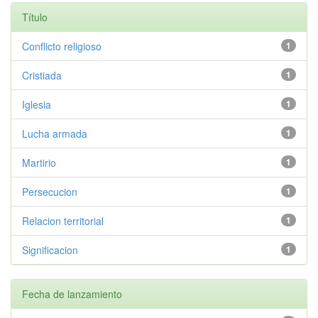
Título
Conflicto religioso
1
Cristiada
1
Iglesia
1
Lucha armada
1
Martirio
1
Persecucion
1
Relacion territorial
1
Significacion
1
Fecha de lanzamiento