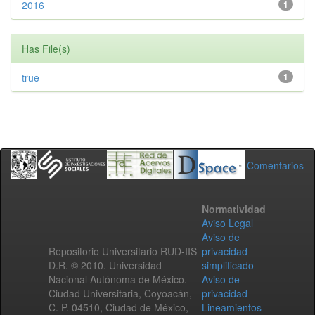
2016
1
Has File(s)
true
1
Comentarios
Normatividad
Aviso Legal
Aviso de
Repositorio Universitario RUD-IIS
privacidad
D.R. © 2010. Universidad
simplificado
Nacional Autónoma de México.
Aviso de
Ciudad Universitaria, Coyoacán,
privacidad
C. P. 04510, Ciudad de México,
Lineamientos