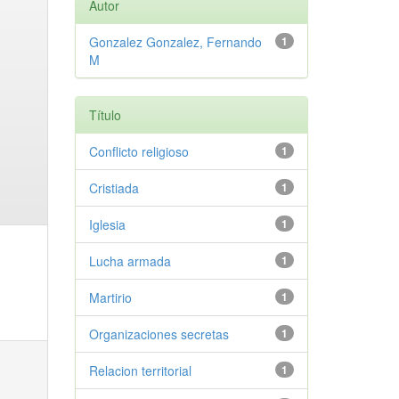
Autor
Gonzalez Gonzalez, Fernando
1
M
Título
Conflicto religioso
1
Cristiada
1
Iglesia
1
Lucha armada
1
Martirio
1
Organizaciones secretas
1
Relacion territorial
1