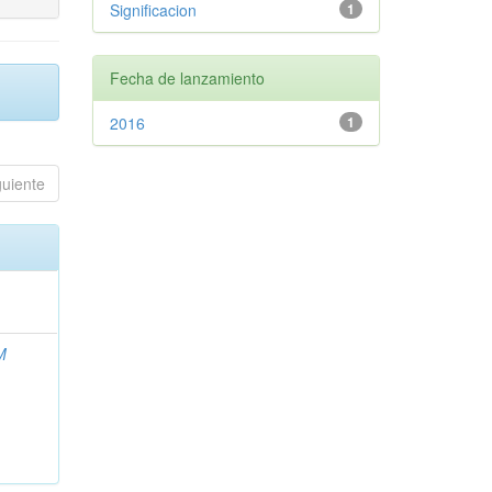
Significacion
1
Fecha de lanzamiento
2016
1
guiente
M