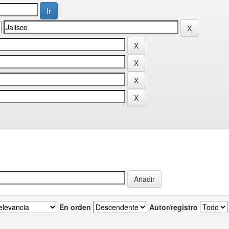
En orden
Autor/registro