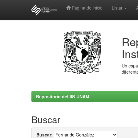
Página de inicio
Listar
Skip
navigation
Rep
Ins
Un espac
diferent
Repositorio del IIS-UNAM
Buscar
Buscar: