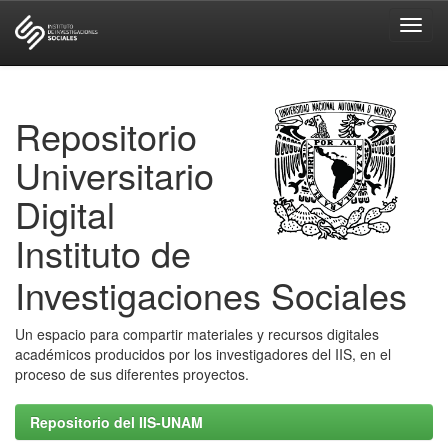
Skip
navigation
Repositorio
Universitario
Digital
Instituto de
Investigaciones Sociales
Un espacio para compartir materiales y recursos digitales
académicos producidos por los investigadores del IIS, en el
proceso de sus diferentes proyectos.
Repositorio del IIS-UNAM