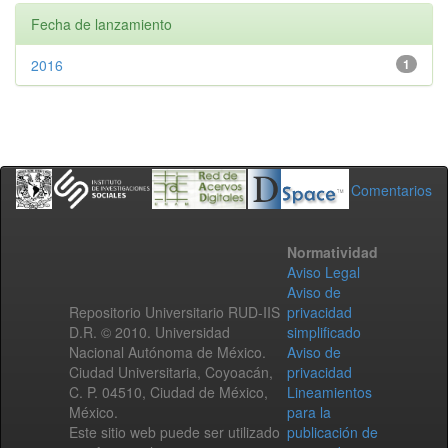
Fecha de lanzamiento
2016
1
Comentarios
Normatividad
Aviso Legal
Aviso de
Repositorio Universitario RUD-IIS
privacidad
D.R. © 2010. Universidad
simplificado
Nacional Autónoma de México.
Aviso de
Ciudad Universitaria, Coyoacán,
privacidad
C. P. 04510, Ciudad de México,
Lineamientos
México.
para la
Este sitio web puede ser utilizado
publicación de