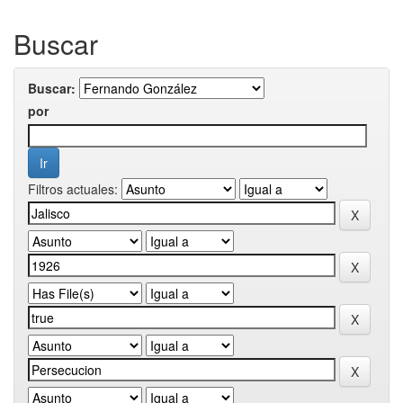
Buscar
Buscar:
por
Filtros actuales: