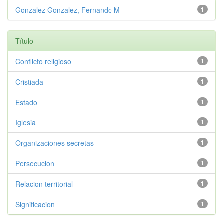
Gonzalez Gonzalez, Fernando M
1
Título
Conflicto religioso
1
Cristiada
1
Estado
1
Iglesia
1
Organizaciones secretas
1
Persecucion
1
Relacion territorial
1
Significacion
1