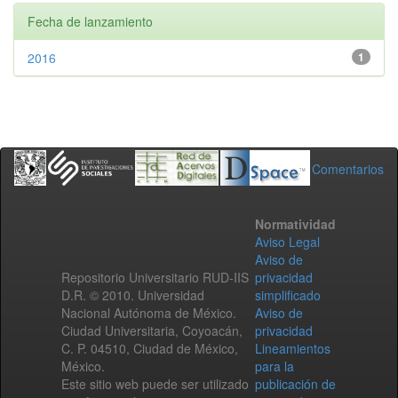
Fecha de lanzamiento
2016
1
Comentarios
Normatividad
Aviso Legal
Aviso de
Repositorio Universitario RUD-IIS
privacidad
D.R. © 2010. Universidad
simplificado
Nacional Autónoma de México.
Aviso de
Ciudad Universitaria, Coyoacán,
privacidad
C. P. 04510, Ciudad de México,
Lineamientos
México.
para la
Este sitio web puede ser utilizado
publicación de