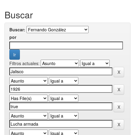
Buscar
Buscar:
por
Filtros actuales: