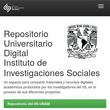
Skip
navigation
Repositorio
Universitario
Digital
Instituto de
Investigaciones Sociales
Un espacio para compartir materiales y recursos digitales
académicos producidos por los investigadores del IIS, en el
proceso de sus diferentes proyectos.
Repositorio del IIS-UNAM