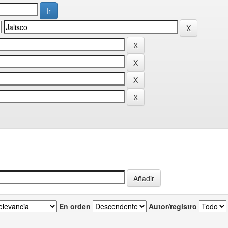
En orden
Autor/registro