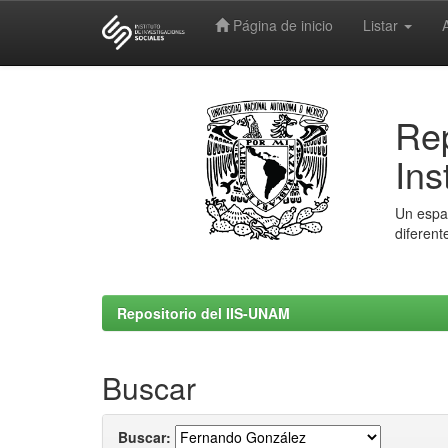
Página de inicio
Listar
Skip
navigation
Rep
Ins
Un espac
diferent
Repositorio del IIS-UNAM
Buscar
Buscar: