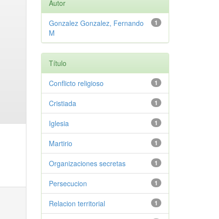
Autor
Gonzalez Gonzalez, Fernando
1
M
Título
Conflicto religioso
1
Cristiada
1
Iglesia
1
Martirio
1
Organizaciones secretas
1
Persecucion
1
Relacion territorial
1