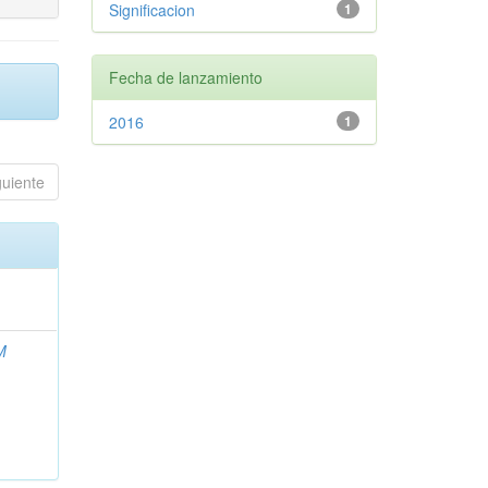
Significacion
1
Fecha de lanzamiento
2016
1
guiente
M