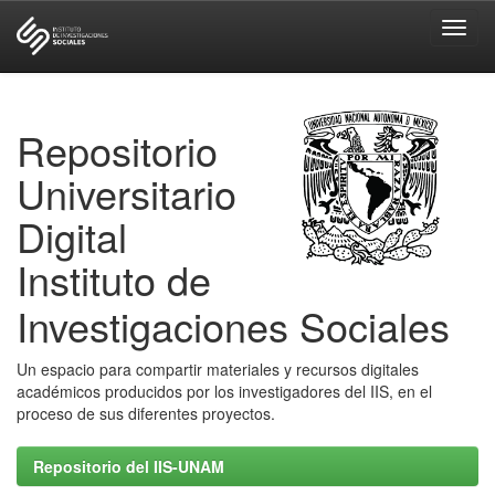
Skip
navigation
Repositorio
Universitario
Digital
Instituto de
Investigaciones Sociales
Un espacio para compartir materiales y recursos digitales
académicos producidos por los investigadores del IIS, en el
proceso de sus diferentes proyectos.
Repositorio del IIS-UNAM