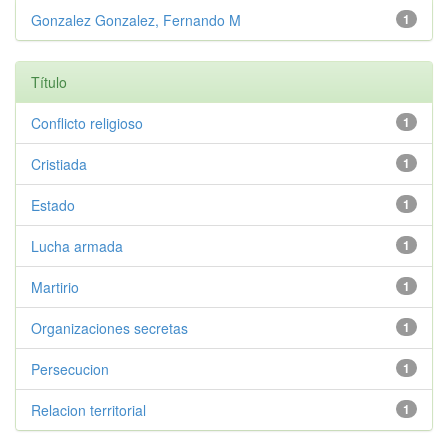
Gonzalez Gonzalez, Fernando M
1
Título
Conflicto religioso
1
Cristiada
1
Estado
1
Lucha armada
1
Martirio
1
Organizaciones secretas
1
Persecucion
1
Relacion territorial
1