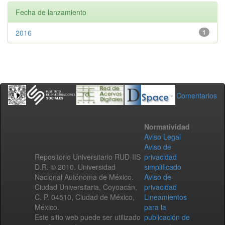
Fecha de lanzamiento
2016
1
Comentarios
Normatividad
Aviso Legal
Aviso de
Repositorio Universitario RUD-IIS
privacidad
D.R. © 2010. Universidad
simplificado
Nacional Autónoma de México.
Aviso de
Ciudad Universitaria, Coyoacán,
privacidad
C. P. 04510, Ciudad de México,
Lineamientos
México.
para la
Este sitio web puede ser utilizado
publicación de