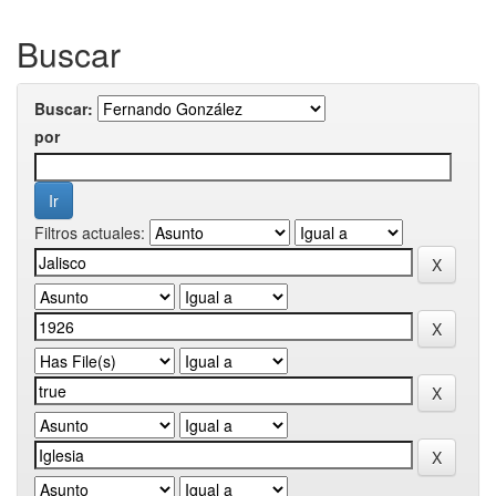
Buscar
Buscar:
por
Filtros actuales: