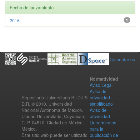
Fecha de lanzamiento
2016
1
Comentarios
Normatividad
Aviso Legal
Aviso de
Repositorio Universitario RUD-IIS
privacidad
D.R. © 2010. Universidad
simplificado
Nacional Autónoma de México.
Aviso de
Ciudad Universitaria, Coyoacán,
privacidad
C. P. 04510, Ciudad de México,
Lineamientos
México.
para la
Este sitio web puede ser utilizado
publicación de