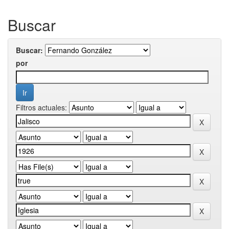
Buscar
Buscar:
por
Filtros actuales: