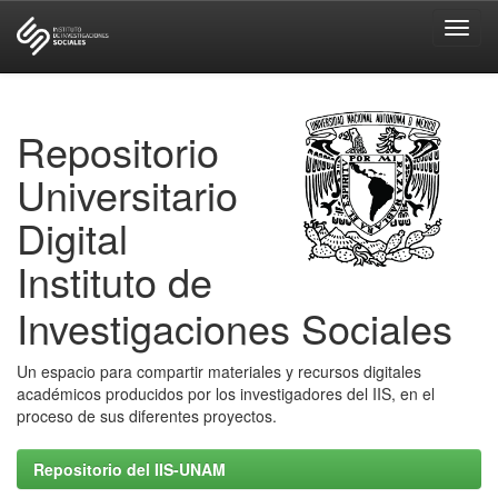
Skip
navigation
Repositorio
Universitario
Digital
Instituto de
Investigaciones Sociales
Un espacio para compartir materiales y recursos digitales
académicos producidos por los investigadores del IIS, en el
proceso de sus diferentes proyectos.
Repositorio del IIS-UNAM