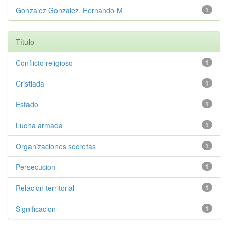
Gonzalez Gonzalez, Fernando M
1
Título
Conflicto religioso
1
Cristiada
1
Estado
1
Lucha armada
1
Organizaciones secretas
1
Persecucion
1
Relacion territorial
1
Significacion
1