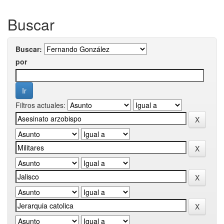
Buscar
Buscar:
por
Filtros actuales: