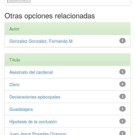
Otras opciones relacionadas
Autor
Gonzalez Gonzalez, Fernando M
1
Título
Asesinato del cardenal
1
Clero
1
Declaraciones episcopales
1
Guadalajara
1
Hipotesis de la confusión
1
Juan Jesus Posadas Ocampo
1