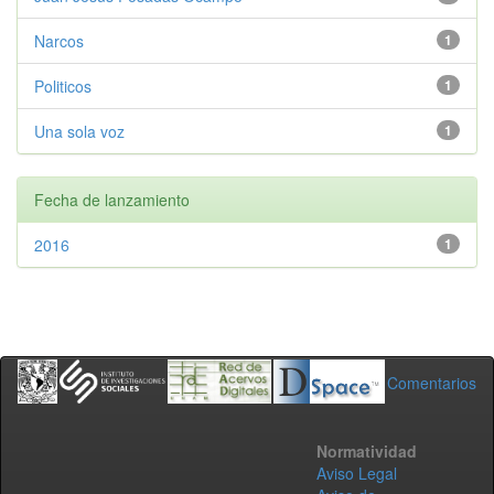
Narcos
1
Politicos
1
Una sola voz
1
Fecha de lanzamiento
2016
1
Comentarios
Normatividad
Aviso Legal