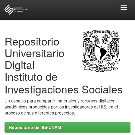
Skip
navigation
Repositorio
Universitario
Digital
Instituto de
Investigaciones Sociales
Un espacio para compartir materiales y recursos digitales
académicos producidos por los investigadores del IIS, en el
proceso de sus diferentes proyectos.
Repositorio del IIS-UNAM