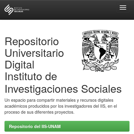
Skip
navigation
Repositorio
Universitario
Digital
Instituto de
Investigaciones Sociales
Un espacio para compartir materiales y recursos digitales
académicos producidos por los investigadores del IIS, en el
proceso de sus diferentes proyectos.
Repositorio del IIS-UNAM