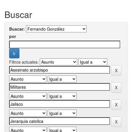
Buscar
Buscar:
por
Filtros actuales: